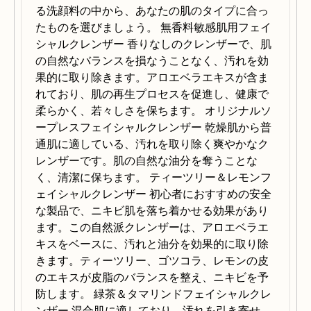
る洗顔料の中から、あなたの肌のタイプに合っ
たものを選びましょう。 無香料敏感肌用フェイ
シャルクレンザー 香りなしのクレンザーで、肌
の自然なバランスを損なうことなく、汚れを効
果的に取り除きます。アロエベラエキスが含ま
れており、肌の再生プロセスを促進し、健康で
柔らかく、若々しさを保ちます。 オリジナルソ
ープレスフェイシャルクレンザー 乾燥肌から普
通肌に適している、汚れを取り除く爽やかなク
レンザーです。肌の自然な油分を奪うことな
く、清潔に保ちます。 ティーツリー＆レモンフ
ェイシャルクレンザー 初心者におすすめの安全
な製品で、ニキビ肌を落ち着かせる効果があり
ます。この自然派クレンザーは、アロエベラエ
キスをベースに、汚れと油分を効果的に取り除
きます。ティーツリー、ゴツコラ、レモンの皮
のエキスが皮脂のバランスを整え、ニキビを予
防します。 緑茶＆タマリンドフェイシャルクレ
ンザー 混合肌に適しており、汚れを引き寄せ、