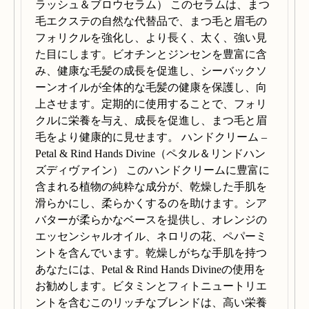
ラッシュ＆ブロウセラム） このセラムは、まつ
毛エクステの自然な代替品で、まつ毛と眉毛の
フォリクルを強化し、より長く、太く、強い見
た目にします。ビオチンとジンセンを豊富に含
み、健康な毛髪の成長を促進し、シーバックソ
ーンオイルが全体的な毛髪の健康を保護し、向
上させます。定期的に使用することで、フォリ
クルに栄養を与え、成長を促進し、まつ毛と眉
毛をより健康的に見せます。 ハンドクリーム –
Petal & Rind Hands Divine（ペタル＆リンドハン
ズディヴァイン） このハンドクリームに豊富に
含まれる植物の純粋な成分が、乾燥した手肌を
滑らかにし、柔らかくするのを助けます。シア
バターが柔らかなベースを提供し、オレンジの
エッセンシャルオイル、ネロリの花、ペパーミ
ントを含んでいます。乾燥しがちな手肌を持つ
あなたには、Petal & Rind Hands Divineの使用を
お勧めします。ビタミンとフィトニュートリエ
ントを含むこのリッチなブレンドは、高い栄養