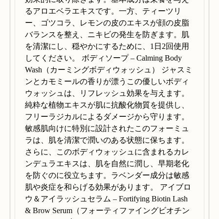
るアロエベラエキスです。一方、ティーツリ
ー、ゴツコラ、レモンの皮のエキスが顔の皮脂
バランスを整え、ニキビの発生を防ぎます。肌
を清潔にし、穏やかにするために、1日2回使用
してください。 ボディソープ – Calming Body
Wash（カーミングボディウォッシュ） ジャスミ
ンとカモミールの香りが漂うこの優しいボディ
ウォッシュは、リフレッシュ効果を与えます。
純粋な植物エキスが肌に抗酸化物質を提供し、
フリーラジカルによるダメージから守ります。
敏感肌向けに特別に設計されたこのフォーミュ
ラは、肌を清潔で潤いのある状態に保ちます。
さらに、このボディウォッシュに含まれるカレ
ンデュラエキスは、肌を自然に潤し、早期老化
を防ぐのに役立ちます。ラベンダー成分は敏感
肌や炎症を和らげる効果があります。 アイブロ
ウ＆アイラッシュセラム – Fortifying Biotin Lash
& Brow Serum（フォーティファイングビオチン