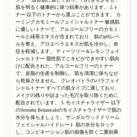
肌を明るく健康的に保つ効果があります。 2.ト
ナー 以下のトナーから選ぶことができます。 カ
ーミングカモミールフェイシャルトナー 敏感肌
に優しいトナーで、アルコールフリーのカモミ
ールと緑茶エキスが含まれており、肌のpHレベ
ルを整え、アロエベラエキスが肌を冷やし、炎
症を軽減します。 ティーツリー＆レモンフェイ
シャルトナー 脂性肌でニキビができやすい肌向
けに配合された、アルコールフリーのトナー
で、皮脂の生産を制御し、肌を清潔に保ちなが
ら乾燥させません。 クレオパトラのバラフェイ
シャルトナー すべての肌タイプに適しており、
メイクの残りや詰まった毛穴を取り除くために
配合されています。 3. モイスチャライザー 以下
のSensatia Botanicalsのモイスチャライザーで肌の
水分を保ちましょう。 サンダルウッドドリーム
フェイシャルハイドレート 肌の水分をロック
し、コンビネーション肌の損傷を防ぐ二重効果