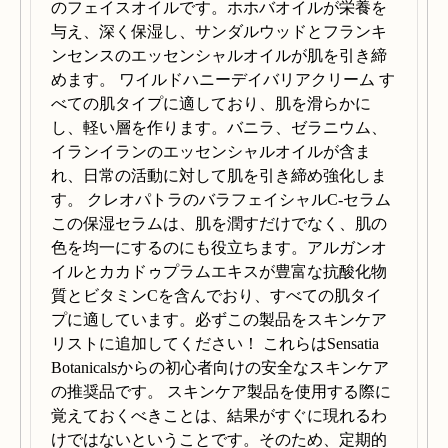
のフェイスオイルです。ホホバオイルが栄養を
与え、深く保湿し、サンダルウッドとフランキ
ンセンスのエッセンシャルオイルが肌を引き締
めます。 ワイルドハニーデイバリアクリーム す
べての肌タイプに適しており、肌を滑らかに
し、軽い層を作ります。バニラ、ゼラニウム、
イランイランのエッセンシャルオイルが含ま
れ、日常の活動に対して肌を引き締め強化しま
す。 クレオパトラのバラフェイシャルC-セラム
この保湿セラムは、肌を潤すだけでなく、肌の
色を均一にするのにも役立ちます。アルガンオ
イルとカカドゥプラムエキスが豊富な抗酸化物
質とビタミンCを含んでおり、すべての肌タイ
プに適しています。必ずこの製品をスキンケア
リストに追加してください！ これらはSensatia
Botanicalsからの初心者向けの安全なスキンケア
の推奨品です。 スキンケア製品を使用する際に
覚えておくべきことは、結果がすぐに現れるわ
けではないということです。そのため、定期的